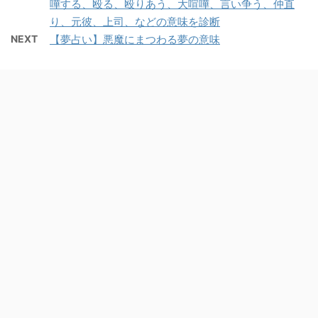
嘩する、殴る、殴りあう、大喧嘩、言い争う、仲直
り、元彼、上司、などの意味を診断
NEXT
【夢占い】悪魔にまつわる夢の意味