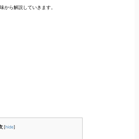
味から解説していきます。
次
[
hide
]